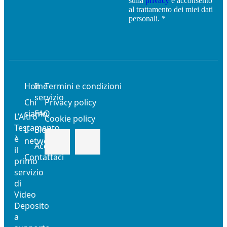
sulla
privacy
e acconsento
al trattamento dei miei dati
personali. *
Home
Il
Termini e condizioni
servizio
Chi
Privacy policy
siamo
FAQ
L’Altro
Cookie policy
Testamento
Il
Blog
è
network
Acquista
il
Contattaci
primo
servizio
di
Video
Deposito
a