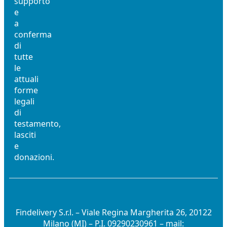
supporto
e
a
conferma
di
tutte
le
attuali
forme
legali
di
testamento,
lasciti
e
donazioni.
Findelivery S.r.l. – Viale Regina Margherita 26, 20122
Milano (MI) – P.I. 09290230961 – mail: