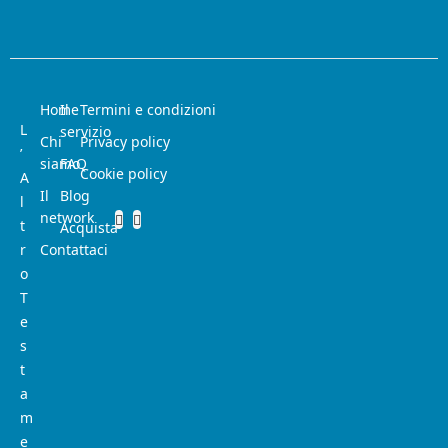
Home
Il
Termini e condizioni
L
servizio
Chi
Privacy policy
’
siamo
FAQ
Cookie policy
A
Il
Blog
l
network
t
Acquista
r
Contattaci
o
T
e
s
t
a
m
e