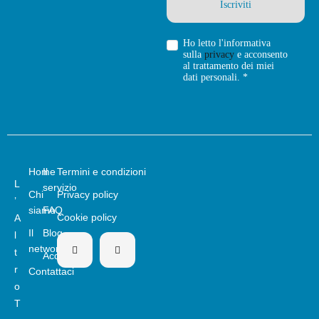
Ho letto l'informativa
sulla
privacy
e acconsento
al trattamento dei miei
dati personali. *
Home
Il
Termini e condizioni
L
servizio
Chi
Privacy policy
’
siamo
FAQ
Cookie policy
A
Il
Blog
l
network
t
Acquista
r
Contattaci
o
T