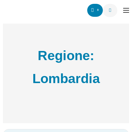
0
Home
Chi siamo
Servizio
Regione:
Network
Articoli
Lombardia
Contattaci