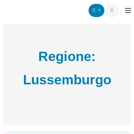
0
Home
Chi siamo
Servizio
Regione:
Network
Articoli
Lussemburgo
Contattaci