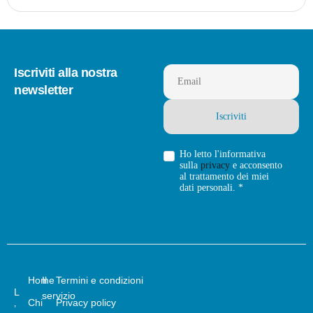
Iscriviti alla nostra
Email
newsletter
Ho letto l'informativa
sulla
privacy
e acconsento
al trattamento dei miei
dati personali. *
Home
Il
Termini e condizioni
L
servizio
Chi
Privacy policy
’