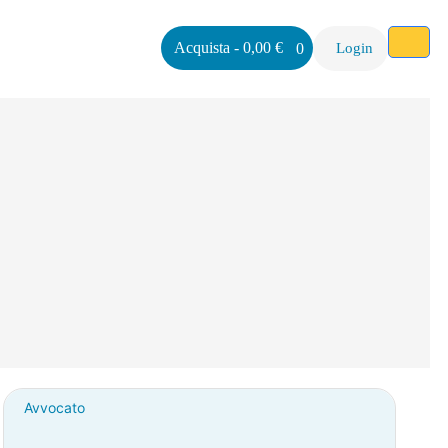
Acquista
-
0,00
€
0
Login
Avvocato