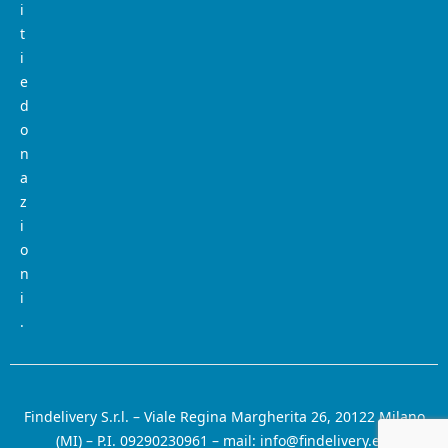
i
t
i
e
d
o
n
a
z
i
o
n
i
.
Findelivery S.r.l. – Viale Regina Margherita 26, 20122 Milano
(MI) – P.I. 09290230961 – mail: info@findelivery.eu