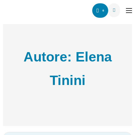
0
Home
Chi siamo
Servizio
Autore:
Elena
Network
Articoli
Tinini
Contattaci