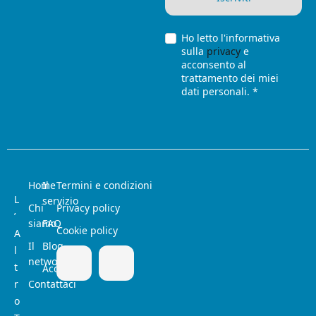
Ho letto l'informativa
sulla
privacy
e
acconsento al
trattamento dei miei
dati personali. *
Home
Il
Termini e condizioni
L
servizio
Chi
Privacy policy
’
siamo
FAQ
Cookie policy
A
Il
Blog
l
network
t
Acquista
r
Contattaci
o