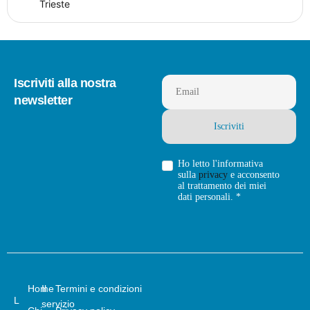
Trieste
Iscriviti alla nostra
Email
newsletter
Ho letto l'informativa
sulla
privacy
e acconsento
al trattamento dei miei
dati personali. *
Home
Il
Termini e condizioni
L
servizio