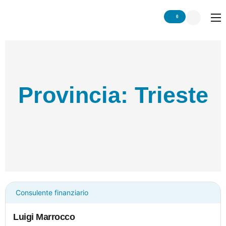
0
Home
Chi siamo
Servizio
Provincia: Trieste
Network
Articoli
Contattaci
Consulente finanziario
Luigi Marrocco