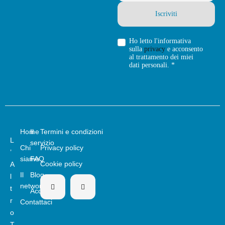
Ho letto l'informativa
sulla
privacy
e acconsento
al trattamento dei miei
dati personali. *
Home
Il
Termini e condizioni
L
servizio
Chi
Privacy policy
’
siamo
FAQ
Cookie policy
A
Il
Blog
l
network
t
Acquista
r
Contattaci
o
T