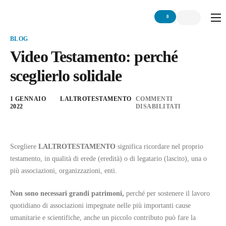
0
Home
BLOG
Video Testamento: perché
Chi siamo
sceglierlo solidale
Servizio
Network
1 GENNAIO
LALTROTESTAMENTO
COMMENTI
2022
DISABILITATI
Articoli
Contattaci
Scegliere
LALTROTESTAMENTO
significa ricordare nel proprio
testamento, in qualità di erede (eredità) o di legatario (lascito), una o
più associazioni, organizzazioni, enti.
Non sono necessari grandi patrimoni,
perché per sostenere il lavoro
quotidiano di associazioni impegnate nelle più importanti cause
umanitarie e scientifiche, anche un piccolo contributo può fare la