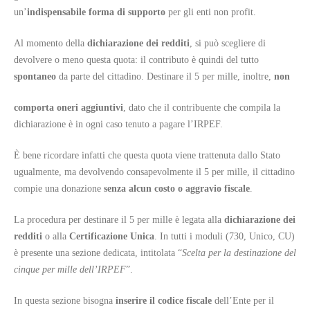
un’
indispensabile forma di supporto
per gli enti non profit.
Al momento della
dichiarazione dei redditi
, si può scegliere di
devolvere o meno questa quota: il contributo è quindi del tutto
spontaneo
da parte del cittadino. Destinare il 5 per mille, inoltre,
non
comporta
oneri aggiuntivi
, dato che il contribuente che compila la
dichiarazione è in ogni caso tenuto a pagare l’IRPEF.
È bene ricordare infatti che questa quota viene trattenuta dallo Stato
ugualmente, ma devolvendo consapevolmente il 5 per mille, il cittadino
compie una donazione
senza alcun costo o aggravio fiscale
.
La procedura per destinare il 5 per mille è legata alla
dichiarazione dei
redditi
o alla
Certificazione Unica
. In tutti i moduli (730, Unico, CU)
è presente una sezione dedicata, intitolata “
Scelta per la destinazione del
cinque per mille dell’IRPEF
”.
In questa sezione bisogna
inserire il codice fiscale
dell’Ente per il