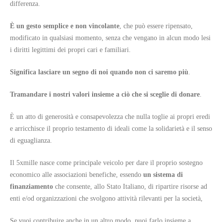
differenza.
È un gesto semplice e non vincolante
, che può essere ripensato,
modificato in qualsiasi momento, senza che vengano in alcun modo lesi
i diritti legittimi dei propri cari e familiari.
Significa lasciare un segno di noi quando non ci saremo più
.
Tramandare i nostri valori insieme a ciò che si sceglie di donare
.
È un atto di generosità e consapevolezza che nulla toglie ai propri eredi
e arricchisce il proprio testamento di ideali come la solidarietà e il senso
di eguaglianza.
Il 5xmille nasce come principale veicolo per dare il proprio sostegno
economico alle associazioni benefiche, essendo
un sistema di
finanziamento
che consente, allo Stato Italiano, di ripartire risorse ad
enti e/od organizzazioni che svolgono attività rilevanti per la società,
Se vuoi contribuire anche in un altro modo, puoi farlo insieme a